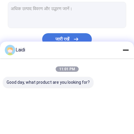
ट्यूबलर स्टील बाड़
स्टेनलेस स्टील वायर रस्सी मेष
मवेशियों के खेत की बाड़
जारी रखें
मवेशी बाड़ पैनल
Laidi
वी मेष सुरक्षा बाड़
हमारी श्रेणियाँ
11:01 PM
भीड़ नियंत्रण बैरियर
Good day, what product are you looking for?
चढ़ाई विरोधी सुरक्षा बाड़
ज़ंजीर से बंधी बाड़
रेजर कांटेदार तार
धातु तार जाल बाड़ लगाना
धातु अस्थायी बाड़
ट्यूबलर स्टील बाड़
स्टील कुत्ते केनेल