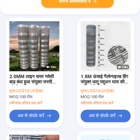
अपनी आवश्यकता दें
2.0MM लाइन वायर मवेशी
1.8M ऊंचाई गैल्वेनाइज्ड हिंग
बाड़ बंधा हुआ संयुक्त जस्ती
संयुक्त धातु पशुधन घास की
मवेशी बाड़ जाल
भूमि मवेशियों बाड़ जाल मजबूत
मूल्य:
US$10-US$80
मूल्य:
US$10-US$80
और मजबूत बाड़ समाधान के
MOQ:
100 रोल
MOQ:
100 रोल
लिए
नवीनतम कीमत पता करें
नवीनतम कीमत पता करें
अब से संपर्क करें
अब से संपर्क करें