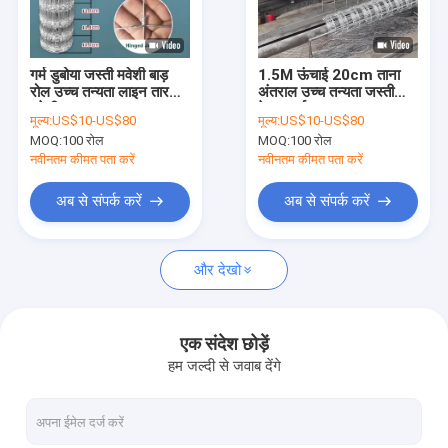
हमारे बारे में
फ़ैक्टरी टूर
गर्म डुबोया जस्ती मवेशी बाड़
1.5M ऊंचाई 20cm ताना
रोल उच्च तन्यता लाइन तार
अंतराल उच्च तन्यता जस्ती
गुणवत्ता नियंत्रण
मवेशी जाल
वेल्ड फार्म बाड़
मूल्य:
US$10-US$80
मूल्य:
US$10-US$80
MOQ:
100 रोल
MOQ:
100 रोल
हमसे संपर्क करें
नवीनतम कीमत पता करें
नवीनतम कीमत पता करें
समाचार
अब से संपर्क करें
अब से संपर्क करें
मामले
और देखो
एक उद्धरण का अनुरोध करें
एक संदेश छोड़ें
हम जल्दी से जवाब देंगे
धातु तार जाल बाड़ लगाना
धातु अस्थायी बाड़